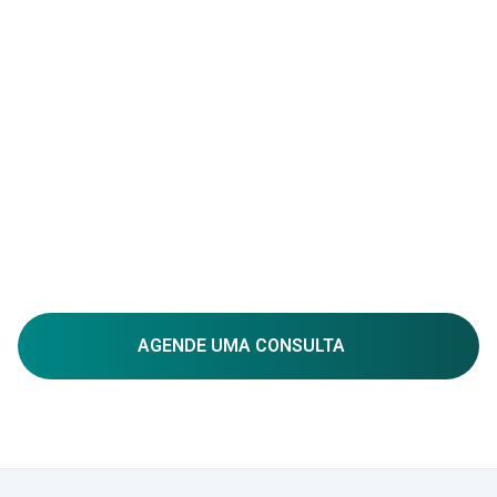
periodontal), mau hálito e feridas na boca.
Disfunções salivares também podem
dificultar a mastigação, a fala, o ato de
engolir e interferir com outras funções do
corpo. Boca seca nem sempre é um
sintoma isolado e pode sinalizar a
presença de algum outro problema.
Investigar as causas da sensação de boca
seca é importante para um tratamento
adequado. Boca seca tem tratamento!
AGENDE UMA CONSULTA