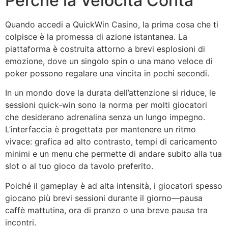
Perché la Velocità Conta
Quando accedi a QuickWin Casino, la prima cosa che ti
colpisce è la promessa di azione istantanea. La
piattaforma è costruita attorno a brevi esplosioni di
emozione, dove un singolo spin o una mano veloce di
poker possono regalare una vincita in pochi secondi.
In un mondo dove la durata dell’attenzione si riduce, le
sessioni quick‑win sono la norma per molti giocatori
che desiderano adrenalina senza un lungo impegno.
L’interfaccia è progettata per mantenere un ritmo
vivace: grafica ad alto contrasto, tempi di caricamento
minimi e un menu che permette di andare subito alla tua
slot o al tuo gioco da tavolo preferito.
Poiché il gameplay è ad alta intensità, i giocatori spesso
giocano più brevi sessioni durante il giorno—pausa
caffè mattutina, ora di pranzo o una breve pausa tra
incontri.