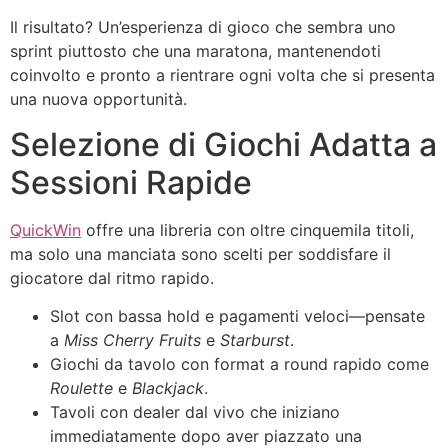
Il risultato? Un’esperienza di gioco che sembra uno
sprint piuttosto che una maratona, mantenendoti
coinvolto e pronto a rientrare ogni volta che si presenta
una nuova opportunità.
Selezione di Giochi Adatta a
Sessioni Rapide
QuickWin
offre una libreria con oltre cinquemila titoli,
ma solo una manciata sono scelti per soddisfare il
giocatore dal ritmo rapido.
Slot con bassa hold e pagamenti veloci—pensate
a
Miss Cherry Fruits
e
Starburst
.
Giochi da tavolo con format a round rapido come
Roulette
e
Blackjack
.
Tavoli con dealer dal vivo che iniziano
immediatamente dopo aver piazzato una