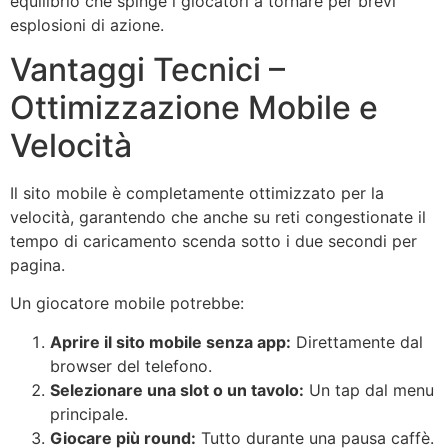
equilibrio che spinge i giocatori a tornare per brevi
esplosioni di azione.
Vantaggi Tecnici –
Ottimizzazione Mobile e
Velocità
Il sito mobile è completamente ottimizzato per la
velocità, garantendo che anche su reti congestionate il
tempo di caricamento scenda sotto i due secondi per
pagina.
Un giocatore mobile potrebbe:
Aprire il sito mobile senza app:
Direttamente dal
browser del telefono.
Selezionare una slot o un tavolo:
Un tap dal menu
principale.
Giocare più round:
Tutto durante una pausa caffè.