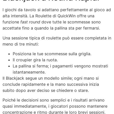
I giochi da tavolo si adattano perfettamente al gioco ad
alta intensità. La Roulette di QuickWin offre una
funzione
fast round
dove tutte le scommesse sono
accettate fino a quando la pallina sta per fermarsi.
Una sessione tipica di roulette può essere completata in
meno di tre minuti:
Posiziona le tue scommesse sulla griglia.
Il croupier gira la ruota.
La pallina si ferma; i pagamenti vengono mostrati
istantaneamente.
Il Blackjack segue un modello simile; ogni mano si
conclude rapidamente e la mano successiva inizia
subito dopo aver deciso se chiedere o stare.
Poiché le decisioni sono semplici e i risultati arrivano
quasi immediatamente, i giocatori possono mantenere
concentrazione e ritmo durante le loro brevi sessioni.