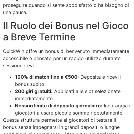
proseguire quando si sente soddisfatto o ha bisogno di
una pausa.
Il Ruolo dei Bonus nel Gioco
a Breve Termine
QuickWin offre un bonus di benvenuto immediatamente
accessibile e pensato per un rapido utilizzo durante
sessioni brevi.
100% di match fino a €500:
Deposita e ricevi il
bonus subito.
200 giri gratuiti:
Applicati alle slot selezionate
immediatamente.
Nessun limite di deposito giornaliero:
Incoraggia i
giocatori a usare piccole somme ripetutamente.
Questa struttura permette ai giocatori di testare il
bonus senza impegnarsi in grandi depositi o lunghe