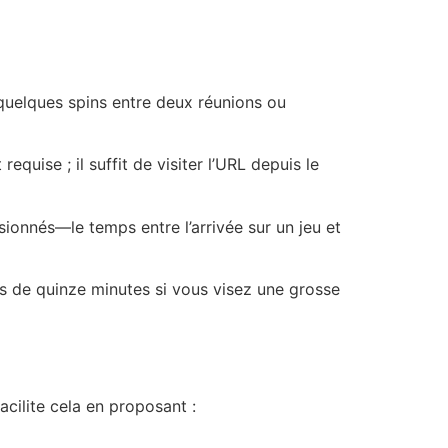
 quelques spins entre deux réunions ou
equise ; il suffit de visiter l’URL depuis le
onnés—le temps entre l’arrivée sur un jeu et
ns de quinze minutes si vous visez une grosse
cilite cela en proposant :