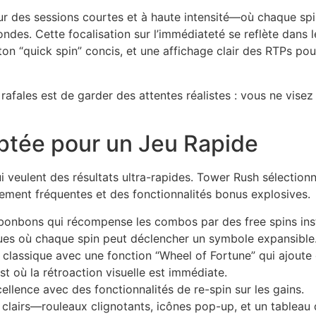
r des sessions courtes et à haute intensité—où chaque spin
es. Cette focalisation sur l’immédiateté se reflète dans le 
on “quick spin” concis, et une affichage clair des RTPs pou
rafales est de garder des attentes réalistes : vous ne visez
ptée pour un Jeu Rapide
i veulent des résultats ultra-rapides. Tower Rush sélectionn
aiement fréquentes et des fonctionnalités bonus explosives.
 bonbons qui récompense les combos par des free spins ins
ques où chaque spin peut déclencher un symbole expansible
classique avec une fonction “Wheel of Fortune” qui ajoute d
st où la rétroaction visuelle est immédiate.
ellence avec des fonctionnalités de re-spin sur les gains.
ls clairs—rouleaux clignotants, icônes pop-up, et un table