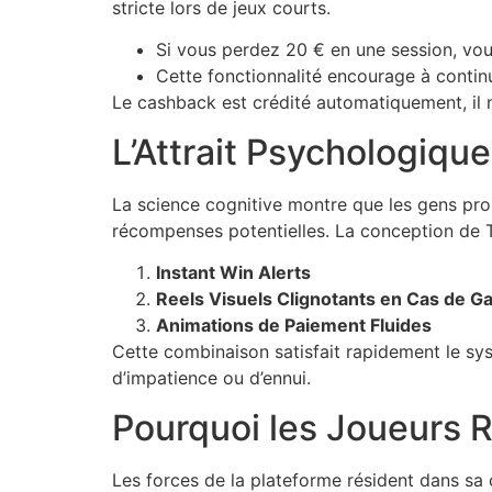
stricte lors de jeux courts.
Si vous perdez 20 € en une session, vo
Cette fonctionnalité encourage à continu
Le cashback est crédité automatiquement, il 
L’Attrait Psychologiqu
La science cognitive montre que les gens pr
récompenses potentielles. La conception de 
Instant Win Alerts
Reels Visuels Clignotants en Cas de Ga
Animations de Paiement Fluides
Cette combinaison satisfait rapidement le sy
d’impatience ou d’ennui.
Pourquoi les Joueurs 
Les forces de la plateforme résident dans sa 