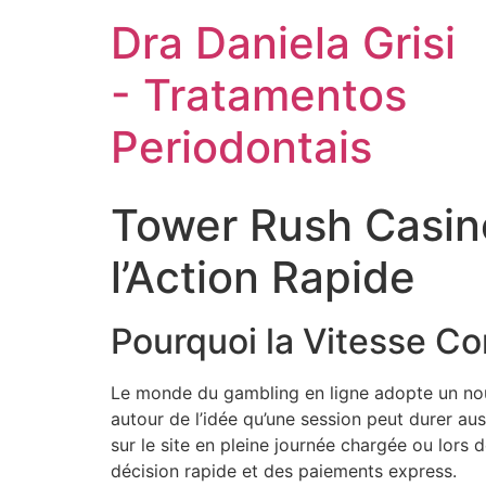
Dra Daniela Grisi
- Tratamentos
Periodontais
Tower Rush Casino
l’Action Rapide
Pourquoi la Vitesse C
Le monde du gambling en ligne adopte un nou
autour de l’idée qu’une session peut durer aus
sur le site en pleine journée chargée ou lors
décision rapide et des paiements express.