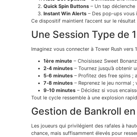
Quick Spin Buttons
– Un tap déclenche l
Instant Win Alerts
– Des pop-ups vous i
Ce dispositif maintient l’accent sur le résult
Une Session Type de 
Imaginez vous connecter à Tower Rush vers 12
1ère minute
– Choisissez Sweet Bonanza 
2‑4 minutes
– Tournez jusqu’à obtenir u
5‑6 minutes
– Profitez des free spins ;
7‑8 minutes
– Reprenez le jeu normal ; v
9‑10 minutes
– Décidez si vous encaisse
Tout le cycle ressemble à une explosion rapid
Gestion de Bankroll e
Les joueurs qui privilégient des rafales à hau
chance, mais suffisamment élevés pour ressent