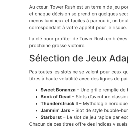
Au cœur, Tower Rush est un terrain de jeu pou
et chaque décision se prend en quelques second
menus lumineux et faciles à parcourir, un bout
correspondant à votre appétit pour le risque.
La clé pour profiter de Tower Rush en brèves 
prochaine grosse victoire.
Sélection de Jeux Ada
Pas toutes les slots ne se valent pour ceux qu
titres à haute volatilité avec des lignes de p
Sweet Bonanza
– Une grille remplie de
Book of Dead
– Slots d’aventure classi
Thunderstruck II
– Mythologie nordique 
Jammin’ Jars
– Slot de style bubble-bur
Starburst
– Le slot de jeu rapide par exc
Chacun de ces titres offre des indices visue