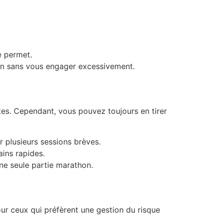
e permet.
pin sans vous engager excessivement.
es. Cependant, vous pouvez toujours en tirer
 plusieurs sessions brèves.
ains rapides.
une seule partie marathon.
r ceux qui préfèrent une gestion du risque